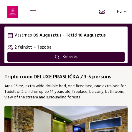
Vyberte počet osôb
Nyelvválasztás
Vyberte termín pobytu
Hu
1. szoba
Augusztus 2026
SK
EN
Vasárnap
09 Augusztus
-
Hétfő
10 Augusztus
Felnőttek száma
H
K
Sze
Cs
P
Szo
2
V
Főoldal
2
felnőtt
●
1
szoba
01
02
Csomagok
Keresés
Gyermekek száma
0
09
03
04
05
06
07
08
Szobák
176 €
Triple room DELUXE PRASLIČKA / 3-5 persons
13
16
10
11
12
14
15
Ajándékutalványok
Area 35 m², extra wide double bed, one fixed bed, one extra bed for
176 €
176 €
1 adult or 2 children up to 14 years old, fireplace, balcony, bathroom,
17
23
view of the stream and surrounding forests.
18
19
20
21
22
176 €
176 €
24
25
26
27
28
29
30
176 €
176 €
176 €
176 €
176 €
176 €
176 €
31