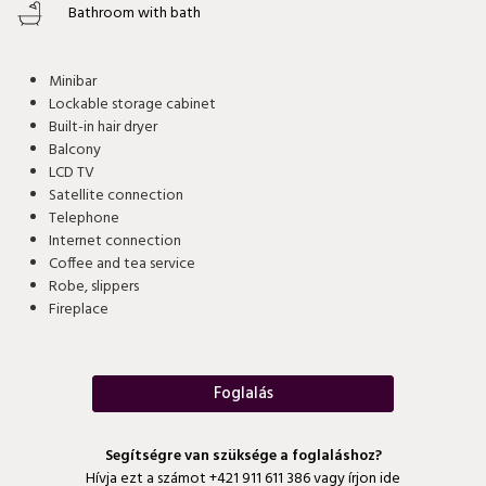
Bathroom with bath
Minibar
Lockable storage cabinet
Built-in hair dryer
Balcony
LCD TV
Satellite connection
Telephone
Internet connection
Coffee and tea service
Robe, slippers
Fireplace
Foglalás
Segítségre van szüksége a foglaláshoz?
Hívja ezt a számot
+421 911 611 386
vagy írjon ide