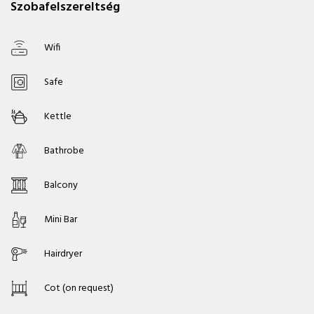
Szobafelszereltség
Wifi
Safe
Kettle
Bathrobe
Balcony
Mini Bar
Hairdryer
Cot (on request)