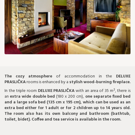
151 €
The cozy atmosphere
of accommodation in the
DELUXE
PRASLIČKA
rooms is enhanced by a
stylish wood-burning fireplace.
In the triple room
DELUXE PRASLIČKA
with an area of 35 m², there is
an
extra wide double bed
(180 x 200 cm),
one separate fixed bed
and a large sofa bed (135 cm x 195 cm), which can be used as an
extra bed either for 1 adult or for 2 children up to 14 years old.
The room also has its own balcony and bathroom (bathtub,
toilet, bidet). Coffee and tea service is available in the room.