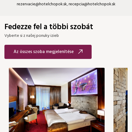
rezervacie@hotelchopok.sk, recepcia@hotelchopok.sk
Fedezze fel a többi szobát
Vyberte si z našej ponuky izieb
Az összes szoba megjelenítése