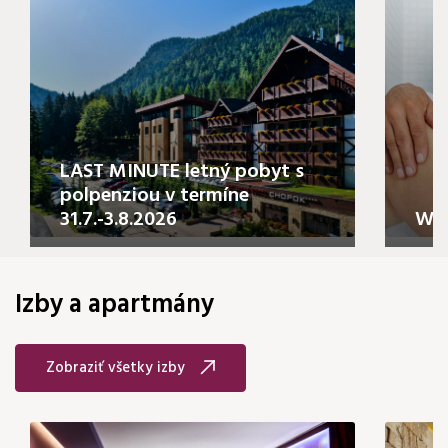
LAST MINUTE letný pobyt s
polpenziou v termíne
31.7.-3.8.2026
Wel
Izby a apartmány
Zobraziť všetky izby