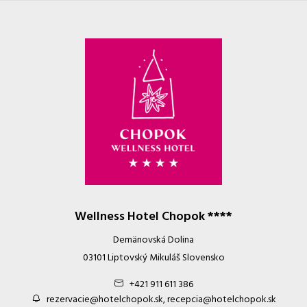
Wellness Hotel Chopok ****
Demänovská Dolina
03101 Liptovský Mikuláš Slovensko
+421 911 611 386
rezervacie@hotelchopok.sk, recepcia@hotelchopok.sk