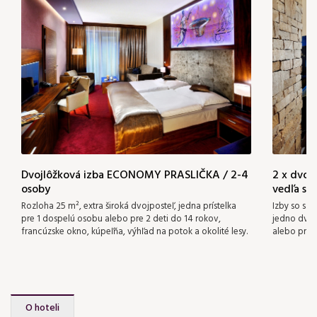
Dvojlôžková izba ECONOMY PRASLIČKA / 2-4
2 x dvoj
osoby
vedľa se
Rozloha 25 m², extra široká dvojposteľ, jedna prístelka
Izby so sa
pre 1 dospelú osobu alebo pre 2 deti do 14 rokov,
jedno dvoj
francúzske okno, kúpeľňa, výhľad na potok a okolité lesy.
alebo pre 2
O hoteli